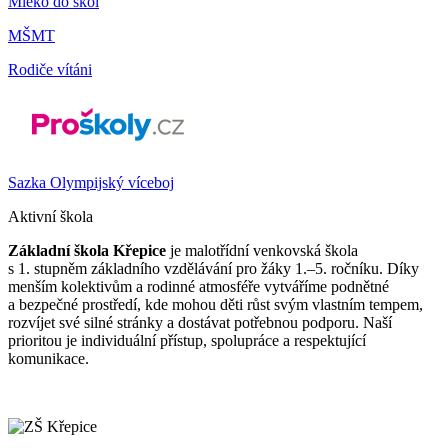
Mléko do škol
MŠMT
Rodiče vítáni
Sazka Olympijský víceboj
Aktivní škola
Základní škola Křepice
je malotřídní venkovská škola
s 1. stupněm základního vzdělávání pro žáky 1.–5. ročníku. Díky
menším kolektivům a rodinné atmosféře vytváříme podnětné
a bezpečné prostředí, kde mohou děti růst svým vlastním tempem,
rozvíjet své silné stránky a dostávat potřebnou podporu. Naší
prioritou je individuální přístup, spolupráce a respektující
komunikace.