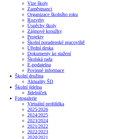
Vize školy
Zaměstnanci
Organizace školního roku
Rozvrhy
Úspěchy školy
Zájmové kroužky
Projekty
Školní poradenské pracoviště
Úřední deska
Dokumenty ke stažení
Školská rada
E-podatelna
Povinné informace
Školní družina
Aktuality ŠD
Školní jídelna
Jídelníček
Fotogalerie
Virtuální prohlídka
2025⁄2026
2024⁄2025
2023⁄2024
2021⁄2022
2022⁄2023
2020⁄2021