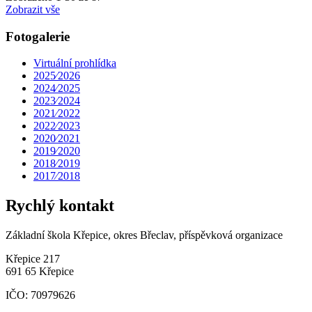
Zobrazit vše
Fotogalerie
Virtuální prohlídka
2025⁄2026
2024⁄2025
2023⁄2024
2021⁄2022
2022⁄2023
2020⁄2021
2019⁄2020
2018⁄2019
2017⁄2018
Rychlý kontakt
Základní škola Křepice, okres Břeclav, příspěvková organizace
Křepice 217
691 65 Křepice
IČO: 70979626