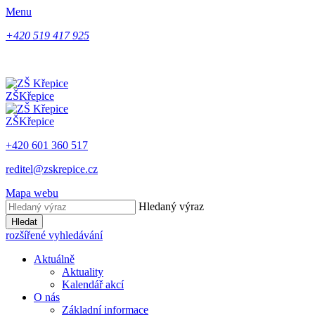
Menu
+420 519 417 925
ZŠ
Křepice
ZŠ
Křepice
+420 601 360 517
reditel@zskrepice.cz
Mapa webu
Hledaný výraz
Hledat
rozšířené vyhledávání
Aktuálně
Aktuality
Kalendář akcí
O nás
Základní informace