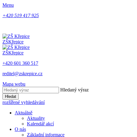
Menu
+420 519 417 925
ZŠ
Křepice
ZŠ
Křepice
+420 601 360 517
reditel@zskrepice.cz
Mapa webu
Hledaný výraz
Hledat
rozšířené vyhledávání
Aktuálně
Aktuality
Kalendář akcí
O nás
Základní informace