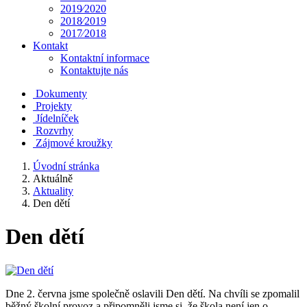
2019⁄2020
2018⁄2019
2017⁄2018
Kontakt
Kontaktní informace
Kontaktujte nás
Dokumenty
Projekty
Jídelníček
Rozvrhy
Zájmové kroužky
Úvodní stránka
Aktuálně
Aktuality
Den dětí
Den dětí
Dne 2. června jsme společně oslavili Den dětí. Na chvíli se zpomalil
běžný školní provoz a připomněli jsme si, že škola není jen o