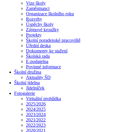
Vize školy
Zaměstnanci
Organizace školního roku
Rozvrhy
Úspěchy školy
Zájmové kroužky
Projekty
Školní poradenské pracoviště
Úřední deska
Dokumenty ke stažení
Školská rada
E-podatelna
Povinné informace
Školní družina
Aktuality ŠD
Školní jídelna
Jídelníček
Fotogalerie
Virtuální prohlídka
2025⁄2026
2024⁄2025
2023⁄2024
2021⁄2022
2022⁄2023
2020⁄2021