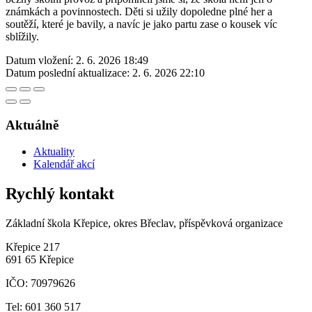
známkách a povinnostech. Děti si užily dopoledne plné her a
soutěží, které je bavily, a navíc je jako partu zase o kousek víc
sblížily.
Datum vložení:
2. 6. 2026 18:49
Datum poslední aktualizace:
2. 6. 2026 22:10
Aktuálně
Aktuality
Kalendář akcí
Rychlý kontakt
Základní škola Křepice, okres Břeclav, příspěvková organizace
Křepice 217
691 65 Křepice
IČO: 70979626
Tel: 601 360 517