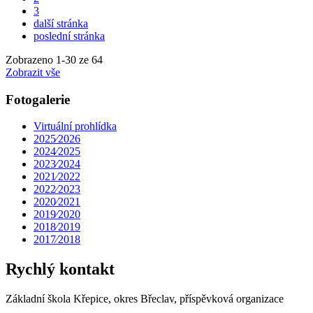
3
další stránka
poslední stránka
Zobrazeno
1
-
30
ze 64
Zobrazit vše
Fotogalerie
Virtuální prohlídka
2025⁄2026
2024⁄2025
2023⁄2024
2021⁄2022
2022⁄2023
2020⁄2021
2019⁄2020
2018⁄2019
2017⁄2018
Rychlý kontakt
Základní škola Křepice, okres Břeclav, příspěvková organizace