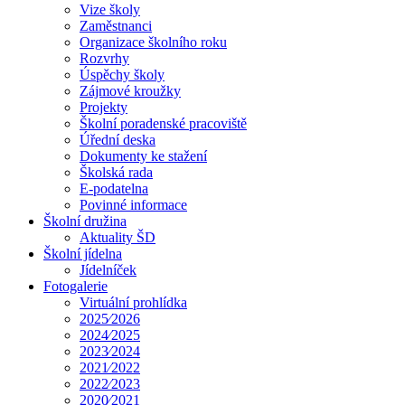
Vize školy
Zaměstnanci
Organizace školního roku
Rozvrhy
Úspěchy školy
Zájmové kroužky
Projekty
Školní poradenské pracoviště
Úřední deska
Dokumenty ke stažení
Školská rada
E-podatelna
Povinné informace
Školní družina
Aktuality ŠD
Školní jídelna
Jídelníček
Fotogalerie
Virtuální prohlídka
2025⁄2026
2024⁄2025
2023⁄2024
2021⁄2022
2022⁄2023
2020⁄2021