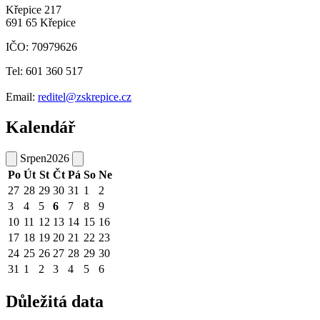
Křepice 217
691 65 Křepice
IČO: 70979626
Tel: 601 360 517
Email:
reditel@zskrepice.cz
Kalendář
Srpen
2026
Po
Út
St
Čt
Pá
So
Ne
27
28
29
30
31
1
2
3
4
5
6
7
8
9
10
11
12
13
14
15
16
17
18
19
20
21
22
23
24
25
26
27
28
29
30
31
1
2
3
4
5
6
Důležitá data