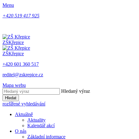
Menu
+420 519 417 925
ZŠ
Křepice
ZŠ
Křepice
+420 601 360 517
reditel@zskrepice.cz
Mapa webu
Hledaný výraz
Hledat
rozšířené vyhledávání
Aktuálně
Aktuality
Kalendář akcí
O nás
Základní informace