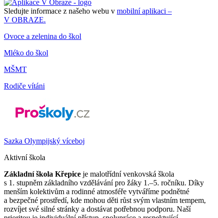
Sledujte informace z našeho webu v
mobilní aplikaci –
V OBRAZE.
Ovoce a zelenina do škol
Mléko do škol
MŠMT
Rodiče vítáni
Sazka Olympijský víceboj
Aktivní škola
Základní škola Křepice
je malotřídní venkovská škola
s 1. stupněm základního vzdělávání pro žáky 1.–5. ročníku. Díky
menším kolektivům a rodinné atmosféře vytváříme podnětné
a bezpečné prostředí, kde mohou děti růst svým vlastním tempem,
rozvíjet své silné stránky a dostávat potřebnou podporu. Naší
prioritou je individuální přístup, spolupráce a respektující