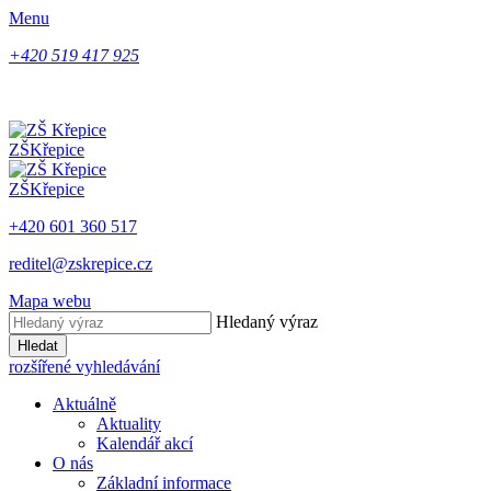
Menu
+420 519 417 925
ZŠ
Křepice
ZŠ
Křepice
+420 601 360 517
reditel@zskrepice.cz
Mapa webu
Hledaný výraz
Hledat
rozšířené vyhledávání
Aktuálně
Aktuality
Kalendář akcí
O nás
Základní informace