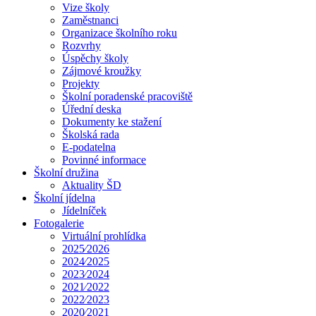
Vize školy
Zaměstnanci
Organizace školního roku
Rozvrhy
Úspěchy školy
Zájmové kroužky
Projekty
Školní poradenské pracoviště
Úřední deska
Dokumenty ke stažení
Školská rada
E-podatelna
Povinné informace
Školní družina
Aktuality ŠD
Školní jídelna
Jídelníček
Fotogalerie
Virtuální prohlídka
2025⁄2026
2024⁄2025
2023⁄2024
2021⁄2022
2022⁄2023
2020⁄2021