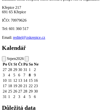
Křepice 217
691 65 Křepice
IČO: 70979626
Tel: 601 360 517
Email:
reditel@zskrepice.cz
Kalendář
Srpen
2026
Po
Út
St
Čt
Pá
So
Ne
27
28
29
30
31
1
2
3
4
5
6
7
8
9
10
11
12
13
14
15
16
17
18
19
20
21
22
23
24
25
26
27
28
29
30
31
1
2
3
4
5
6
Důležitá data