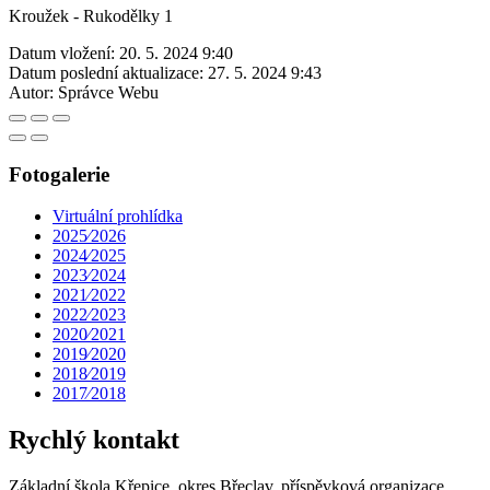
Kroužek - Rukodělky 1
Datum vložení:
20. 5. 2024 9:40
Datum poslední aktualizace:
27. 5. 2024 9:43
Autor:
Správce Webu
Fotogalerie
Virtuální prohlídka
2025⁄2026
2024⁄2025
2023⁄2024
2021⁄2022
2022⁄2023
2020⁄2021
2019⁄2020
2018⁄2019
2017⁄2018
Rychlý kontakt
Základní škola Křepice, okres Břeclav, příspěvková organizace