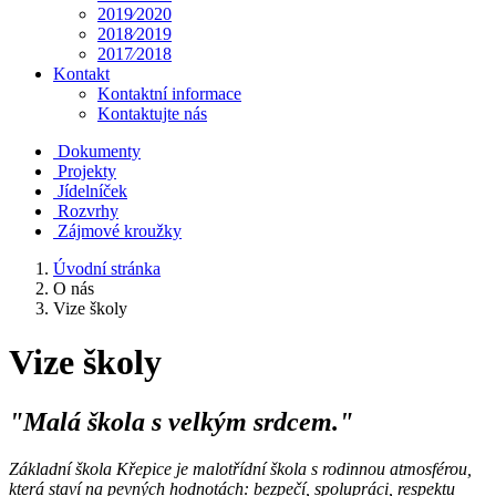
2019⁄2020
2018⁄2019
2017⁄2018
Kontakt
Kontaktní informace
Kontaktujte nás
Dokumenty
Projekty
Jídelníček
Rozvrhy
Zájmové kroužky
Úvodní stránka
O nás
Vize školy
Vize školy
"
Malá škola s velkým srdcem."
Základní škola Křepice je malotřídní škola s rodinnou atmosférou,
která staví na pevných hodnotách: bezpečí, spolupráci, respektu