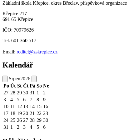
Základní škola Křepice, okres Břeclav, příspěvková organizace
Křepice 217
691 65 Křepice
IČO: 70979626
Tel: 601 360 517
Email:
reditel@zskrepice.cz
Kalendář
Srpen
2026
Po
Út
St
Čt
Pá
So
Ne
27
28
29
30
31
1
2
3
4
5
6
7
8
9
10
11
12
13
14
15
16
17
18
19
20
21
22
23
24
25
26
27
28
29
30
31
1
2
3
4
5
6