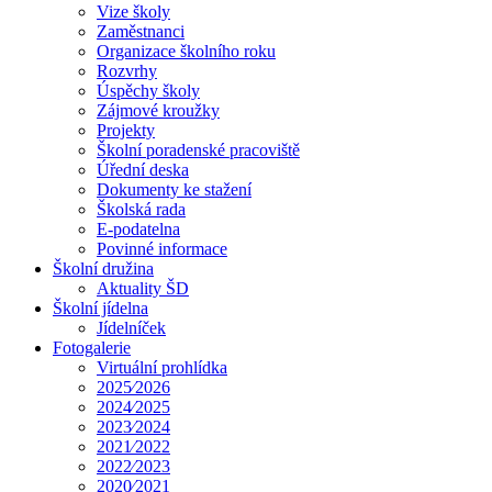
Vize školy
Zaměstnanci
Organizace školního roku
Rozvrhy
Úspěchy školy
Zájmové kroužky
Projekty
Školní poradenské pracoviště
Úřední deska
Dokumenty ke stažení
Školská rada
E-podatelna
Povinné informace
Školní družina
Aktuality ŠD
Školní jídelna
Jídelníček
Fotogalerie
Virtuální prohlídka
2025⁄2026
2024⁄2025
2023⁄2024
2021⁄2022
2022⁄2023
2020⁄2021