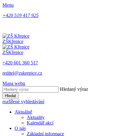
Menu
+420 519 417 925
ZŠ
Křepice
ZŠ
Křepice
+420 601 360 517
reditel@zskrepice.cz
Mapa webu
Hledaný výraz
Hledat
rozšířené vyhledávání
Aktuálně
Aktuality
Kalendář akcí
O nás
Základní informace