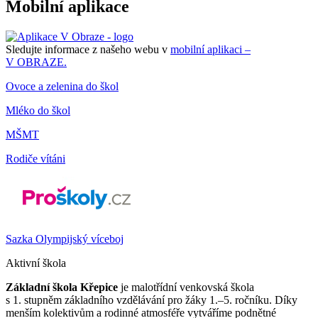
Mobilní aplikace
Sledujte informace z našeho webu v
mobilní aplikaci –
V OBRAZE.
Ovoce a zelenina do škol
Mléko do škol
MŠMT
Rodiče vítáni
Sazka Olympijský víceboj
Aktivní škola
Základní škola Křepice
je malotřídní venkovská škola
s 1. stupněm základního vzdělávání pro žáky 1.–5. ročníku. Díky
menším kolektivům a rodinné atmosféře vytváříme podnětné