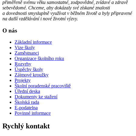
přiměřeně svému věku samostatné, zodpovědné, zvídavé a zdravě
sebevědomé. Chceme, aby dokázaly své získané znalosti
a dovednosti smysluplně využívat v běžném životě a byly připravené
na další vzdělávání i nové životní výzvy.
O nás
Základní informace
Vize školy
Zaměstnanci
Organizace školního roku
Rozvrhy
Úspěchy školy
Zájmové kroužky
Projekty
Školní poradenské pracoviště
Úřední deska
Dokumenty ke stažení
Školská rada
E-podatelna
Povinné informace
Rychlý kontakt