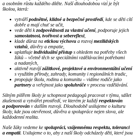
a osobním růstu každého dítěte. Naší dlouhodobou vizí je být
školou, která:
vytváří
podnětné, klidné a bezpečné prostředí
, kde se děti cítí
dobře a mají chuť se učit,
vede děti k
zodpovědnosti za vlastní učení
, podporuje jejich
samostatnost, tvořivost a sebereflexi
,
klade důraz na
etickou výchovu
a rozvoj
mezilidských
vztahů
, důvěry a empatie,
uplatňuje
individuální přístup
s ohledem na potřeby všech
žáků – včetně těch se speciálními vzdělávacími potřebami
a nadaných,
aktivně rozvíjí
zážitkové, projektové a environmentální učení
s využitím přírody, zahrady, komunity i regionálních tradic,
propojuje školu, rodinu a komunitu – vidíme rodiče jako
partnery
a veřejnost jako
spoluhráče
v procesu vzdělávání.
Silným pilířem školy je schopnost pedagogů pracovat v týmu, sdílet
zkušenosti a vytvářet prostředí, ve kterém je každý
respektován
a podporován
v dalším rozvoji. Dlouhodobě usilujeme o kulturu
školy, kde jsou otevřenost, důvěra a spolupráce nejen slova, ale
každodenní realita.
Naše žáky vedeme ke
spolupráci, vzájemnému respektu, toleranci
a empatii
. Usilujeme o to, aby z naší školy odcházely děti, které jsou