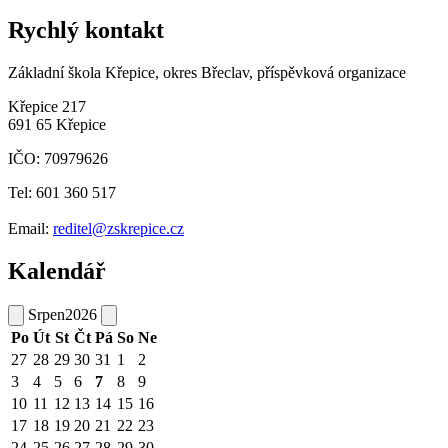
Rychlý kontakt
Základní škola Křepice, okres Břeclav, příspěvková organizace
Křepice 217
691 65 Křepice
IČO: 70979626
Tel: 601 360 517
Email:
reditel@zskrepice.cz
Kalendář
Srpen
2026
Po
Út
St
Čt
Pá
So
Ne
27
28
29
30
31
1
2
3
4
5
6
7
8
9
10
11
12
13
14
15
16
17
18
19
20
21
22
23
24
25
26
27
28
29
30