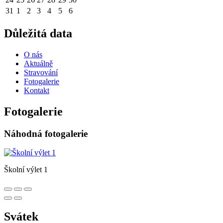
31
1
2
3
4
5
6
Důležitá data
O nás
Aktuálně
Stravování
Fotogalerie
Kontakt
Fotogalerie
Náhodná fotogalerie
Školní výlet 1
Svátek