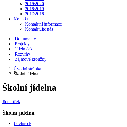
2019⁄2020
2018⁄2019
2017⁄2018
Kontakt
Kontaktní informace
Kontaktujte nás
Dokumenty
Projekty
Jídelníček
Rozvrhy
Zájmové kroužky
Úvodní stránka
Školní jídelna
Školní jídelna
Jídelníček
Školní jídelna
Jídelníček