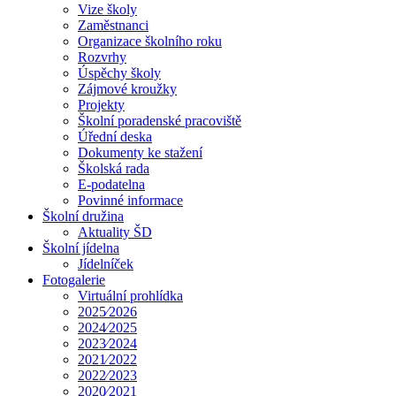
Vize školy
Zaměstnanci
Organizace školního roku
Rozvrhy
Úspěchy školy
Zájmové kroužky
Projekty
Školní poradenské pracoviště
Úřední deska
Dokumenty ke stažení
Školská rada
E-podatelna
Povinné informace
Školní družina
Aktuality ŠD
Školní jídelna
Jídelníček
Fotogalerie
Virtuální prohlídka
2025⁄2026
2024⁄2025
2023⁄2024
2021⁄2022
2022⁄2023
2020⁄2021