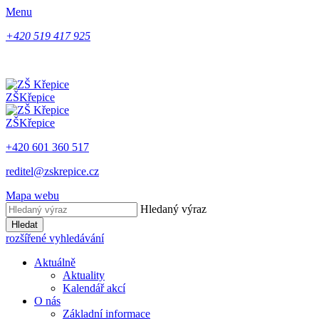
Menu
+420 519 417 925
ZŠ
Křepice
ZŠ
Křepice
+420 601 360 517
reditel@zskrepice.cz
Mapa webu
Hledaný výraz
Hledat
rozšířené vyhledávání
Aktuálně
Aktuality
Kalendář akcí
O nás
Základní informace