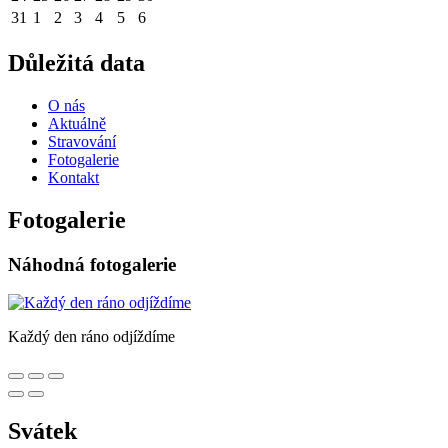
31
1
2
3
4
5
6
Důležitá data
O nás
Aktuálně
Stravování
Fotogalerie
Kontakt
Fotogalerie
Náhodná fotogalerie
Každý den ráno odjíždíme
Svátek