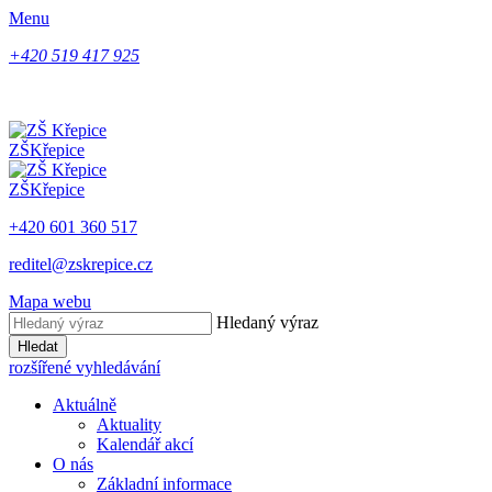
Menu
+420 519 417 925
ZŠ
Křepice
ZŠ
Křepice
+420 601 360 517
reditel@zskrepice.cz
Mapa webu
Hledaný výraz
Hledat
rozšířené vyhledávání
Aktuálně
Aktuality
Kalendář akcí
O nás
Základní informace