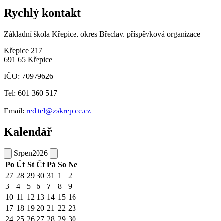
Rychlý kontakt
Základní škola Křepice, okres Břeclav, příspěvková organizace
Křepice 217
691 65 Křepice
IČO: 70979626
Tel: 601 360 517
Email:
reditel@zskrepice.cz
Kalendář
Srpen
2026
Po
Út
St
Čt
Pá
So
Ne
27
28
29
30
31
1
2
3
4
5
6
7
8
9
10
11
12
13
14
15
16
17
18
19
20
21
22
23
24
25
26
27
28
29
30