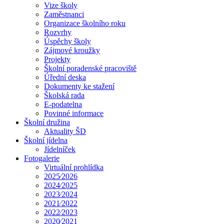
Vize školy
Zaměstnanci
Organizace školního roku
Rozvrhy
Úspěchy školy
Zájmové kroužky
Projekty
Školní poradenské pracoviště
Úřední deska
Dokumenty ke stažení
Školská rada
E-podatelna
Povinné informace
Školní družina
Aktuality ŠD
Školní jídelna
Jídelníček
Fotogalerie
Virtuální prohlídka
2025⁄2026
2024⁄2025
2023⁄2024
2021⁄2022
2022⁄2023
2020⁄2021