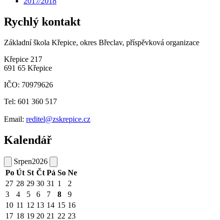
2017⁄2018
Rychlý kontakt
Základní škola Křepice, okres Břeclav, příspěvková organizace
Křepice 217
691 65 Křepice
IČO: 70979626
Tel: 601 360 517
Email:
reditel@zskrepice.cz
Kalendář
Srpen
2026
Po
Út
St
Čt
Pá
So
Ne
27
28
29
30
31
1
2
3
4
5
6
7
8
9
10
11
12
13
14
15
16
17
18
19
20
21
22
23