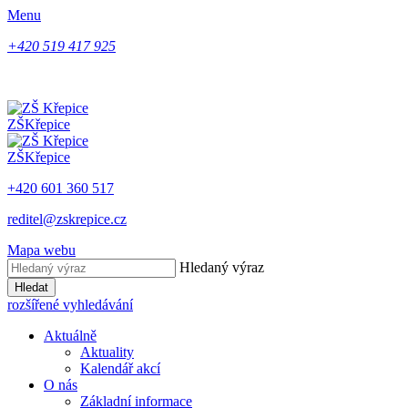
Menu
+420 519 417 925
ZŠ
Křepice
ZŠ
Křepice
+420 601 360 517
reditel@zskrepice.cz
Mapa webu
Hledaný výraz
Hledat
rozšířené vyhledávání
Aktuálně
Aktuality
Kalendář akcí
O nás
Základní informace