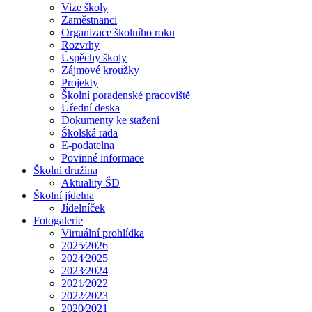
Vize školy
Zaměstnanci
Organizace školního roku
Rozvrhy
Úspěchy školy
Zájmové kroužky
Projekty
Školní poradenské pracoviště
Úřední deska
Dokumenty ke stažení
Školská rada
E-podatelna
Povinné informace
Školní družina
Aktuality ŠD
Školní jídelna
Jídelníček
Fotogalerie
Virtuální prohlídka
2025⁄2026
2024⁄2025
2023⁄2024
2021⁄2022
2022⁄2023
2020⁄2021