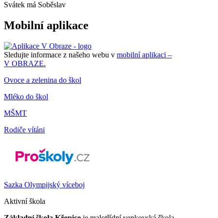
Svátek má
Soběslav
Mobilní aplikace
Sledujte informace z našeho webu v
mobilní aplikaci –
V OBRAZE.
Ovoce a zelenina do škol
Mléko do škol
MŠMT
Rodiče vítáni
Sazka Olympijský víceboj
Aktivní škola
Základní škola Křepice
je malotřídní venkovská škola