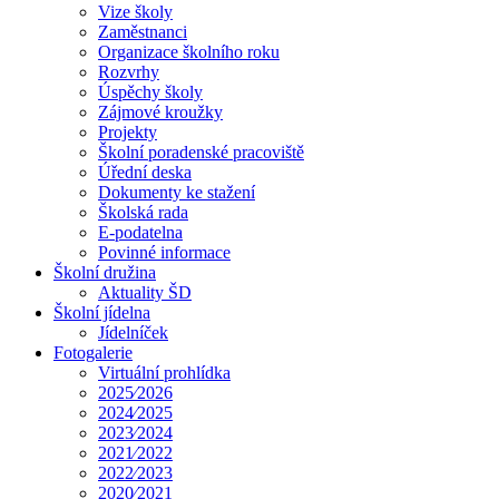
Vize školy
Zaměstnanci
Organizace školního roku
Rozvrhy
Úspěchy školy
Zájmové kroužky
Projekty
Školní poradenské pracoviště
Úřední deska
Dokumenty ke stažení
Školská rada
E-podatelna
Povinné informace
Školní družina
Aktuality ŠD
Školní jídelna
Jídelníček
Fotogalerie
Virtuální prohlídka
2025⁄2026
2024⁄2025
2023⁄2024
2021⁄2022
2022⁄2023
2020⁄2021