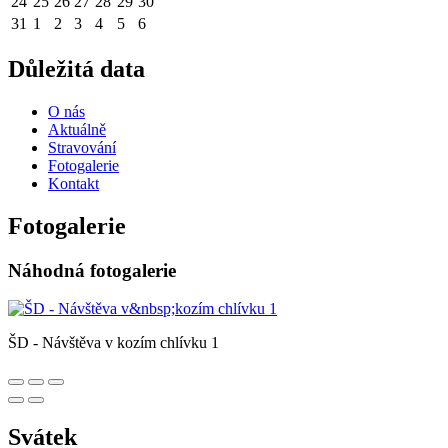
24
25
26
27
28
29
30
31
1
2
3
4
5
6
Důležitá data
O nás
Aktuálně
Stravování
Fotogalerie
Kontakt
Fotogalerie
Náhodná fotogalerie
ŠD - Návštěva v kozím chlívku 1
Svátek