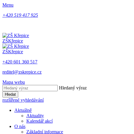
Menu
+420 519 417 925
ZŠ
Křepice
ZŠ
Křepice
+420 601 360 517
reditel@zskrepice.cz
Mapa webu
Hledaný výraz
Hledat
rozšířené vyhledávání
Aktuálně
Aktuality
Kalendář akcí
O nás
Základní informace