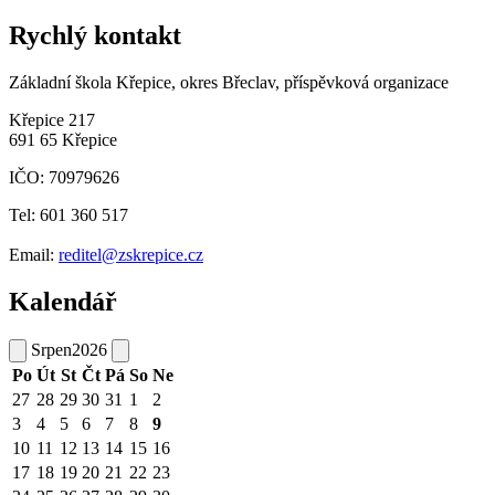
Rychlý kontakt
Základní škola Křepice, okres Břeclav, příspěvková organizace
Křepice 217
691 65 Křepice
IČO: 70979626
Tel: 601 360 517
Email:
reditel@zskrepice.cz
Kalendář
Srpen
2026
Po
Út
St
Čt
Pá
So
Ne
27
28
29
30
31
1
2
3
4
5
6
7
8
9
10
11
12
13
14
15
16
17
18
19
20
21
22
23