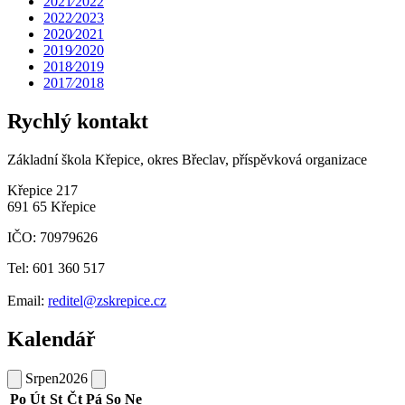
2021⁄2022
2022⁄2023
2020⁄2021
2019⁄2020
2018⁄2019
2017⁄2018
Rychlý kontakt
Základní škola Křepice, okres Břeclav, příspěvková organizace
Křepice 217
691 65 Křepice
IČO: 70979626
Tel: 601 360 517
Email:
reditel@zskrepice.cz
Kalendář
Srpen
2026
Po
Út
St
Čt
Pá
So
Ne