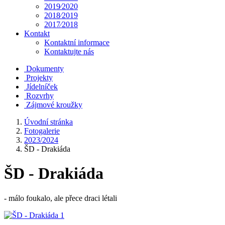
2019⁄2020
2018⁄2019
2017⁄2018
Kontakt
Kontaktní informace
Kontaktujte nás
Dokumenty
Projekty
Jídelníček
Rozvrhy
Zájmové kroužky
Úvodní stránka
Fotogalerie
2023/2024
ŠD - Drakiáda
ŠD - Drakiáda
- málo foukalo, ale přece draci létali