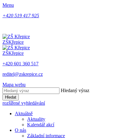
Menu
+420 519 417 925
ZŠ
Křepice
ZŠ
Křepice
+420 601 360 517
reditel@zskrepice.cz
Mapa webu
Hledaný výraz
Hledat
rozšířené vyhledávání
Aktuálně
Aktuality
Kalendář akcí
O nás
Základní informace