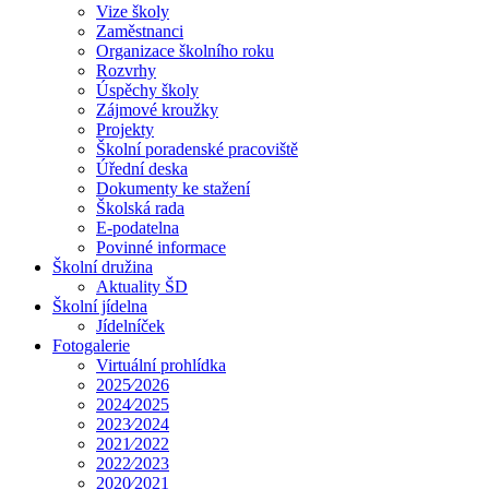
Vize školy
Zaměstnanci
Organizace školního roku
Rozvrhy
Úspěchy školy
Zájmové kroužky
Projekty
Školní poradenské pracoviště
Úřední deska
Dokumenty ke stažení
Školská rada
E-podatelna
Povinné informace
Školní družina
Aktuality ŠD
Školní jídelna
Jídelníček
Fotogalerie
Virtuální prohlídka
2025⁄2026
2024⁄2025
2023⁄2024
2021⁄2022
2022⁄2023
2020⁄2021