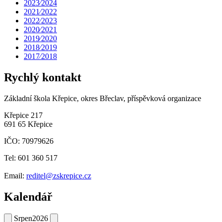
2023⁄2024
2021⁄2022
2022⁄2023
2020⁄2021
2019⁄2020
2018⁄2019
2017⁄2018
Rychlý kontakt
Základní škola Křepice, okres Břeclav, příspěvková organizace
Křepice 217
691 65 Křepice
IČO: 70979626
Tel: 601 360 517
Email:
reditel@zskrepice.cz
Kalendář
Srpen
2026