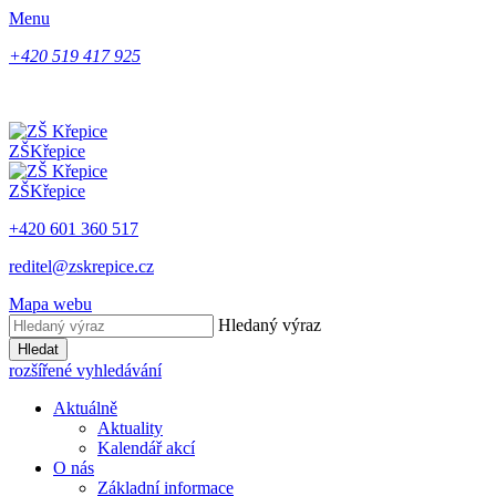
Menu
+420 519 417 925
ZŠ
Křepice
ZŠ
Křepice
+420 601 360 517
reditel@zskrepice.cz
Mapa webu
Hledaný výraz
Hledat
rozšířené vyhledávání
Aktuálně
Aktuality
Kalendář akcí
O nás
Základní informace