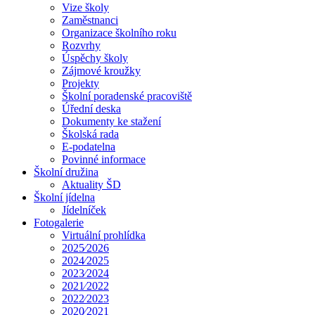
Vize školy
Zaměstnanci
Organizace školního roku
Rozvrhy
Úspěchy školy
Zájmové kroužky
Projekty
Školní poradenské pracoviště
Úřední deska
Dokumenty ke stažení
Školská rada
E-podatelna
Povinné informace
Školní družina
Aktuality ŠD
Školní jídelna
Jídelníček
Fotogalerie
Virtuální prohlídka
2025⁄2026
2024⁄2025
2023⁄2024
2021⁄2022
2022⁄2023
2020⁄2021