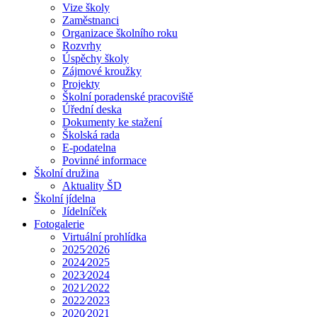
Vize školy
Zaměstnanci
Organizace školního roku
Rozvrhy
Úspěchy školy
Zájmové kroužky
Projekty
Školní poradenské pracoviště
Úřední deska
Dokumenty ke stažení
Školská rada
E-podatelna
Povinné informace
Školní družina
Aktuality ŠD
Školní jídelna
Jídelníček
Fotogalerie
Virtuální prohlídka
2025⁄2026
2024⁄2025
2023⁄2024
2021⁄2022
2022⁄2023
2020⁄2021