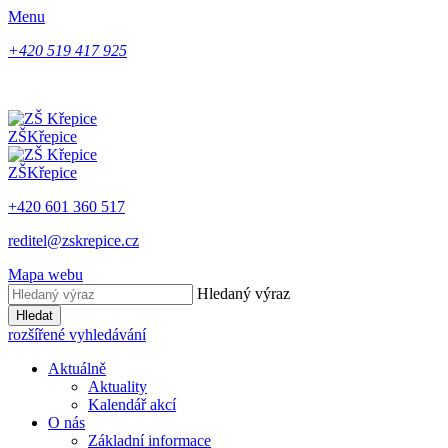
Menu
+420 519 417 925
ZŠ
Křepice
ZŠ
Křepice
+420 601 360 517
reditel@zskrepice.cz
Mapa webu
Hledaný výraz
Hledat
rozšířené vyhledávání
Aktuálně
Aktuality
Kalendář akcí
O nás
Základní informace