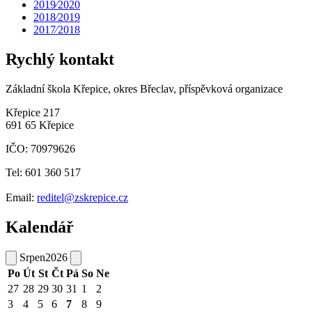
2019⁄2020
2018⁄2019
2017⁄2018
Rychlý kontakt
Základní škola Křepice, okres Břeclav, příspěvková organizace
Křepice 217
691 65 Křepice
IČO: 70979626
Tel: 601 360 517
Email:
reditel@zskrepice.cz
Kalendář
Srpen
2026
Po
Út
St
Čt
Pá
So
Ne
27
28
29
30
31
1
2
3
4
5
6
7
8
9