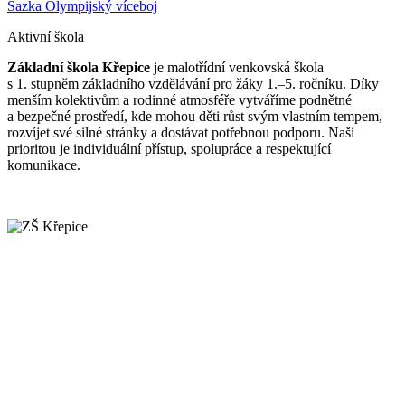
Sazka Olympijský víceboj
Aktivní škola
Základní škola Křepice
je malotřídní venkovská škola
s 1. stupněm základního vzdělávání pro žáky 1.–5. ročníku. Díky
menším kolektivům a rodinné atmosféře vytváříme podnětné
a bezpečné prostředí, kde mohou děti růst svým vlastním tempem,
rozvíjet své silné stránky a dostávat potřebnou podporu. Naší
prioritou je individuální přístup, spolupráce a respektující
komunikace.