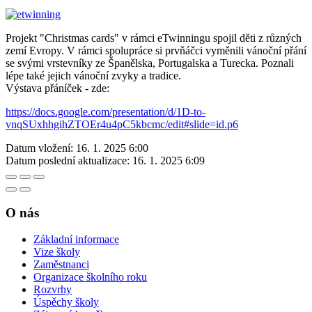
Projekt "Christmas cards" v rámci eTwinningu spojil děti z různých
zemí Evropy. V rámci spolupráce si prvňáčci vyměnili vánoční přání
se svými vrstevníky ze Španělska, Portugalska a Turecka. Poznali
lépe také jejich vánoční zvyky a tradice.
Výstava přáníček - zde:
https://docs.google.com/presentation/d/1D-to-
vnqSUxhhgihZTOEr4u4pC5kbcmc/edit#slide=id.p6
Datum vložení:
16. 1. 2025 6:00
Datum poslední aktualizace:
16. 1. 2025 6:09
O nás
Základní informace
Vize školy
Zaměstnanci
Organizace školního roku
Rozvrhy
Úspěchy školy