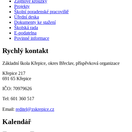
Zájmové kroužky
Projekty
Školní poradenské pracoviště
Úřední deska
Dokumenty ke stažení
Školská rada
E-podatelna
Povinné informace
Rychlý kontakt
Základní škola Křepice, okres Břeclav, příspěvková organizace
Křepice 217
691 65 Křepice
IČO: 70979626
Tel: 601 360 517
Email:
reditel@zskrepice.cz
Kalendář