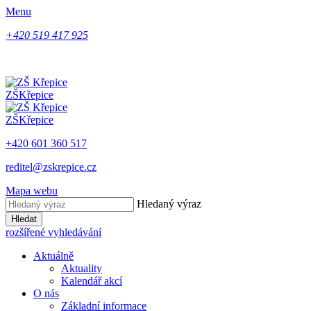
Menu
+420 519 417 925
ZŠ
Křepice
ZŠ
Křepice
+420 601 360 517
reditel@zskrepice.cz
Mapa webu
Hledaný výraz
Hledat
rozšířené vyhledávání
Aktuálně
Aktuality
Kalendář akcí
O nás
Základní informace