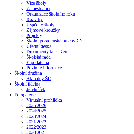
Vize školy
Zaměstnanci
Organizace školního roku
Rozvrhy
Úspěchy školy
Zájmové kroužky
Projekty
Školní poradenské pracoviště
Úřední deska
Dokumenty ke stažení
Školská rada
E-podatelna
Povinné informace
Školní družina
Aktuality ŠD
Školní jídelna
Jídelníček
Fotogalerie
Virtuální prohlídka
2025⁄2026
2024⁄2025
2023⁄2024
2021⁄2022
2022⁄2023
2020⁄2021