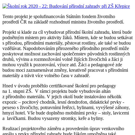
Tento projekt je spolufinancován Státním fondem životního
prostředí ČR na základě rozhodnutí ministra životního prostředí.
Projekt si klade za cíl vybudovat přírodní školní zahradu, která bude
podnětným místem pro aktivity žáků. Místem, kde se budou setkávat
s přírodou, přírodními materiály, pěstovat rostliny, ale také se budou
vzdělávat. Napodobováním přirozeného přírodního prostředí může
poskytovat možnost zachování společenstev původních rostlinných
druhů, vývinu a rozmnožování volně žijících živočichů a žáci ji
mohou využít k pozorování, výuce atd. Žáci a pedagogové zde
budou moci zaznamenávat změny, kreativně pracovat s přírodními
materiály a trávit více volného času v zahradě.
Hned v úvodu proběhlo certifikované školení pro pedagogy
na 1. stupni ZŠ. V rámci projektu bude vybudován altán
z přírodního materiálu. V jejich okolí bude instalováno několik
expozic – pocitový chodník, lesní dendrofon, didaktické prvky -
pexeso s živočichy, potravními řetězci, bylinami, vyvýšené záhony,
hmyzí hotel. Vše bude doplněno mobilními prvky – stoly, lavicemi
a lavičkami. Budou vysazeny stromky, keře a byliny.
Realizací projektového záměru a provedením úprav venkovního
areálu s prvky přírodní zahrady bude žákům umožněna také