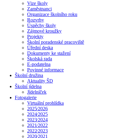
Vize školy
Zaměstnanci
Organizace školního roku
Rozvrhy
Úspěchy školy
Zájmové kroužky
Projekty
Školní poradenské pracoviště
Úřední deska
Dokumenty ke stažení
Školská rada
E-podatelna
Povinné informace
Školní družina
Aktuality ŠD
Školní jídelna
Jídelníček
Fotogalerie
Virtuální prohlídka
2025⁄2026
2024⁄2025
2023⁄2024
2021⁄2022
2022⁄2023
2020⁄2021