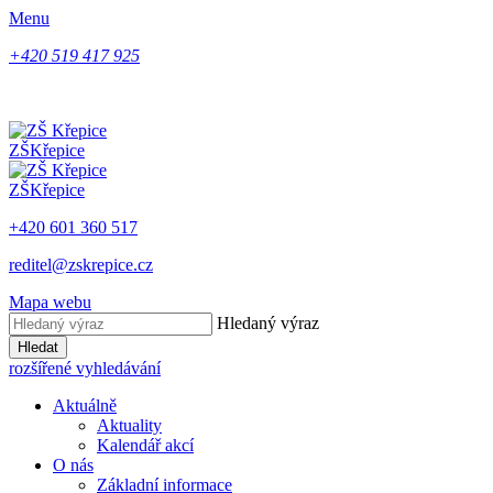
Menu
+420 519 417 925
ZŠ
Křepice
ZŠ
Křepice
+420 601 360 517
reditel@zskrepice.cz
Mapa webu
Hledaný výraz
Hledat
rozšířené vyhledávání
Aktuálně
Aktuality
Kalendář akcí
O nás
Základní informace