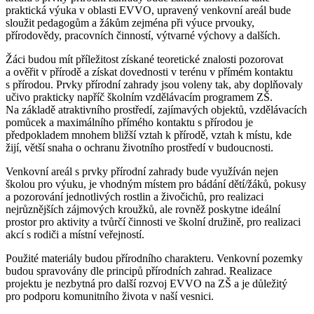
praktická výuka v oblasti EVVO, upravený venkovní areál bude
sloužit pedagogům a žákům zejména při výuce prvouky,
přírodovědy, pracovních činností, výtvarné výchovy a dalších.
Žáci budou mít příležitost získané teoretické znalosti pozorovat
a ověřit v přírodě a získat dovednosti v terénu v přímém kontaktu
s přírodou. Prvky přírodní zahrady jsou voleny tak, aby doplňovaly
učivo prakticky napříč školním vzdělávacím programem ZŠ.
Na základě atraktivního prostředí, zajímavých objektů, vzdělávacích
pomůcek a maximálního přímého kontaktu s přírodou je
předpokladem mnohem bližší vztah k přírodě, vztah k místu, kde
žijí, větší snaha o ochranu životního prostředí v budoucnosti.
Venkovní areál s prvky přírodní zahrady bude využíván nejen
školou pro výuku, je vhodným místem pro bádání dětí/žáků, pokusy
a pozorování jednotlivých rostlin a živočichů, pro realizaci
nejrůznějších zájmových kroužků, ale rovněž poskytne ideální
prostor pro aktivity a tvůrčí činnosti ve školní družině, pro realizaci
akcí s rodiči a místní veřejností.
Použité materiály budou přírodního charakteru. Venkovní pozemky
budou spravovány dle principů přírodních zahrad. Realizace
projektu je nezbytná pro další rozvoj EVVO na ZŠ a je důležitý
pro podporu komunitního života v naší vesnici.