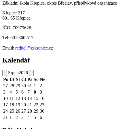
Základní škola Křepice, okres Břeclav, příspěvková organizace
Křepice 217
691 65 Křepice
IČO: 70979626
Tel: 601 360 517
Email:
reditel@zskrepice.cz
Kalendář
Srpen
2026
Po
Út
St
Čt
Pá
So
Ne
27
28
29
30
31
1
2
3
4
5
6
7
8
9
10
11
12
13
14
15
16
17
18
19
20
21
22
23
24
25
26
27
28
29
30
31
1
2
3
4
5
6