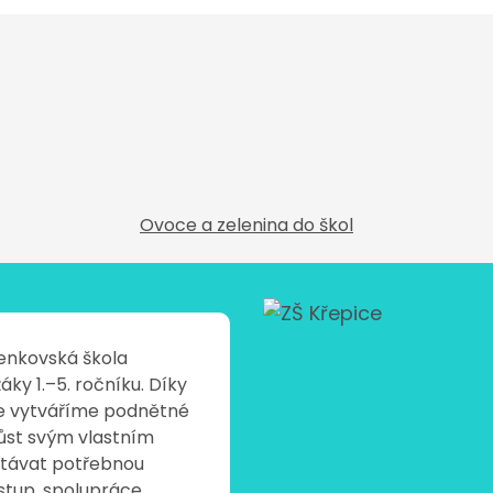
Ovoce a zelenina do škol
venkovská škola
áky 1.–5. ročníku. Díky
e vytváříme podnětné
ůst svým vlastním
ostávat potřebnou
řístup, spolupráce