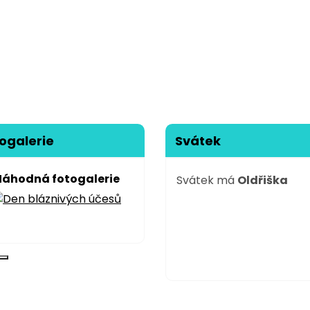
ogalerie
Svátek
Náhodná fotogalerie
Svátek má
Oldřiška