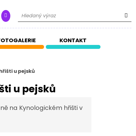
Hle
Mapa webu
FOTOGALERIE
KONTAKT
išti u pejsků
ti u pejsků
ě na Kynologickém hřišti v