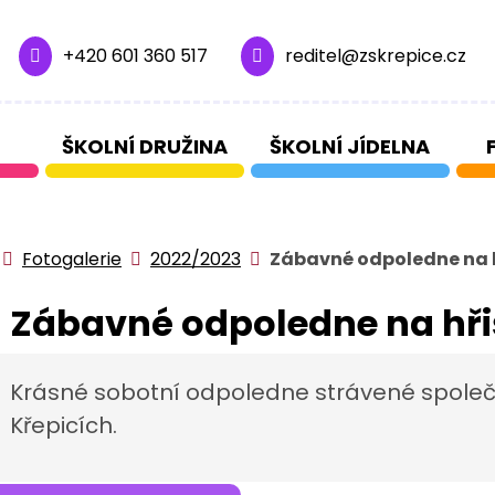
+420 601 360 517
reditel@zskrepice.cz
ŠKOLNÍ DRUŽINA
ŠKOLNÍ JÍDELNA
Úvodní stránka
Fotogalerie
2022/2023
Zábavné odpoledne na hř
Zábavné odpoledne na hřiš
Krásné sobotní odpoledne strávené společn
Křepicích.