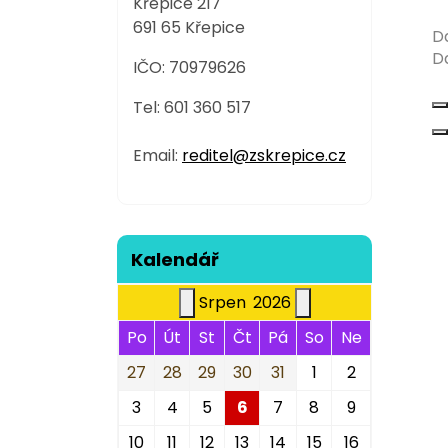
Křepice 217
691 65 Křepice
D
D
IČO: 70979626
Tel: 601 360 517
Email:
reditel@zskrepice.cz
Kalendář
Srpen
2026
Po
Út
St
Čt
Pá
So
Ne
27
28
29
30
31
1
2
3
4
5
6
7
8
9
10
11
12
13
14
15
16