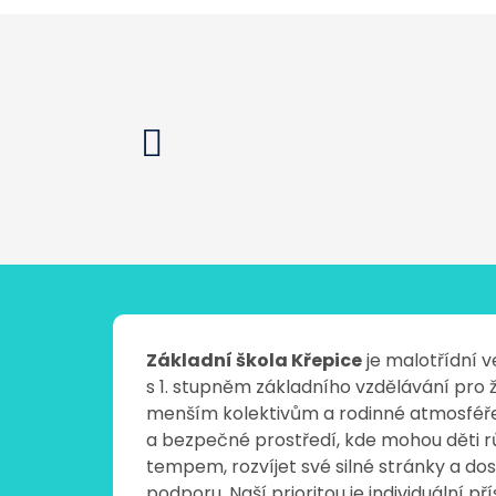
Základní škola Křepice
je malotřídní 
s 1. stupněm základního vzdělávání pro ž
menším kolektivům a rodinné atmosféř
a bezpečné prostředí, kde mohou děti r
tempem, rozvíjet své silné stránky a d
podporu. Naší prioritou je individuální p