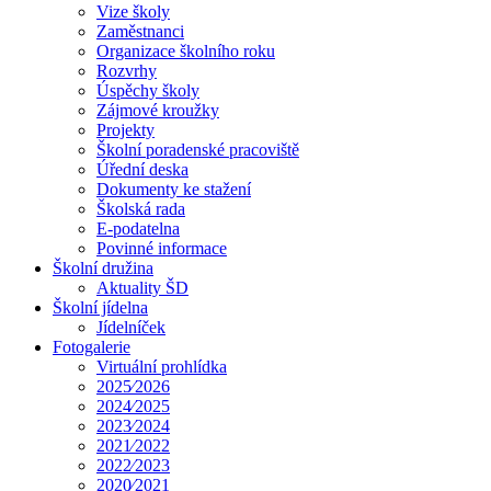
Vize školy
Zaměstnanci
Organizace školního roku
Rozvrhy
Úspěchy školy
Zájmové kroužky
Projekty
Školní poradenské pracoviště
Úřední deska
Dokumenty ke stažení
Školská rada
E-podatelna
Povinné informace
Školní družina
Aktuality ŠD
Školní jídelna
Jídelníček
Fotogalerie
Virtuální prohlídka
2025⁄2026
2024⁄2025
2023⁄2024
2021⁄2022
2022⁄2023
2020⁄2021