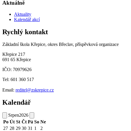
Aktuálně
Aktuality
Kalendář akcí
Rychlý kontakt
Základní škola Křepice, okres Břeclav, příspěvková organizace
Křepice 217
691 65 Křepice
IČO: 70979626
Tel: 601 360 517
Email:
reditel@zskrepice.cz
Kalendář
Srpen
2026
Po
Út
St
Čt
Pá
So
Ne
27
28
29
30
31
1
2