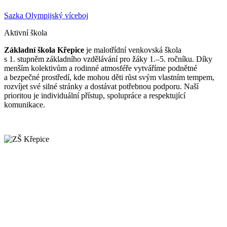
Sazka Olympijský víceboj
Aktivní škola
Základní škola Křepice
je malotřídní venkovská škola
s 1. stupněm základního vzdělávání pro žáky 1.–5. ročníku. Díky
menším kolektivům a rodinné atmosféře vytváříme podnětné
a bezpečné prostředí, kde mohou děti růst svým vlastním tempem,
rozvíjet své silné stránky a dostávat potřebnou podporu. Naší
prioritou je individuální přístup, spolupráce a respektující
komunikace.