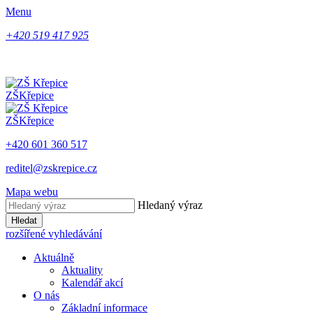
Menu
+420 519 417 925
ZŠ
Křepice
ZŠ
Křepice
+420 601 360 517
reditel@zskrepice.cz
Mapa webu
Hledaný výraz
Hledat
rozšířené vyhledávání
Aktuálně
Aktuality
Kalendář akcí
O nás
Základní informace