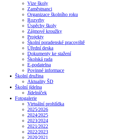
Vize školy
Zaměstnanci
Organizace školního roku
Rozvrhy
Úspěchy školy
Zájmové kroužky
Projekty
Školní poradenské pracoviště
Úřední deska
Dokumenty ke stažení
Školská rada
E-podatelna
Povinné informace
Školní družina
Aktuality ŠD
Školní jídelna
Jídelníček
Fotogalerie
Virtuální prohlídka
2025⁄2026
2024⁄2025
2023⁄2024
2021⁄2022
2022⁄2023
2020⁄2021