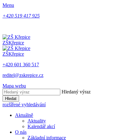
Menu
+420 519 417 925
ZŠ
Křepice
ZŠ
Křepice
+420 601 360 517
reditel@zskrepice.cz
Mapa webu
Hledaný výraz
Hledat
rozšířené vyhledávání
Aktuálně
Aktuality
Kalendář akcí
O nás
Základní informace