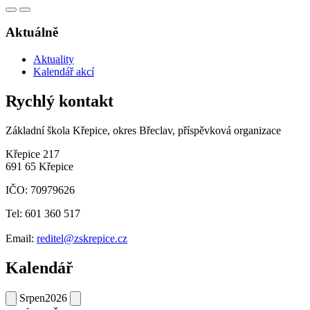
Aktuálně
Aktuality
Kalendář akcí
Rychlý kontakt
Základní škola Křepice, okres Břeclav, příspěvková organizace
Křepice 217
691 65 Křepice
IČO: 70979626
Tel: 601 360 517
Email:
reditel@zskrepice.cz
Kalendář
Srpen
2026